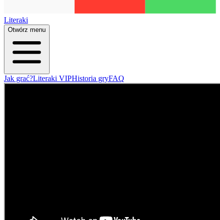
Literaki
Otwórz menu
Jak grać?
Literaki VIP
Historia gry
FAQ