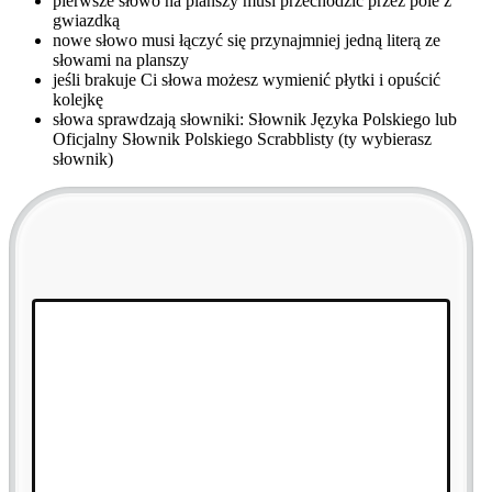
pierwsze słowo na planszy musi przechodzić przez pole z
gwiazdką
nowe słowo musi łączyć się przynajmniej jedną literą ze
słowami na planszy
jeśli brakuje Ci słowa możesz wymienić płytki i opuścić
kolejkę
słowa sprawdzają słowniki:
Słownik Języka Polskiego
lub
Oficjalny Słownik Polskiego Scrabblisty
(ty wybierasz
słownik)