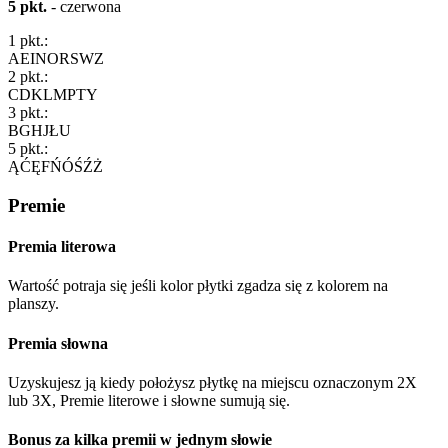
5 pkt.
- czerwona
1
pkt.:
A
E
I
N
O
R
S
W
Z
2
pkt.:
C
D
K
L
M
P
T
Y
3
pkt.:
B
G
H
J
Ł
U
5
pkt.:
Ą
Ć
Ę
F
Ń
Ó
Ś
Ź
Ż
Premie
Premia literowa
Wartość potraja się jeśli kolor płytki zgadza się z kolorem na
planszy.
Premia słowna
Uzyskujesz ją kiedy położysz płytkę na miejscu oznaczonym 2X
lub 3X, Premie literowe i słowne sumują się.
Bonus za kilka premii w jednym słowie