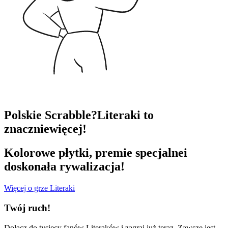
Polskie Scrabble?
Literaki to
znacznie
więcej!
Kolorowe płytki, premie specjalne
i
doskonała rywalizacja!
Więcej o grze Literaki
Twój ruch!
Dołącz do tysięcy fanów Literaków i zagraj już teraz. Zawsze jest