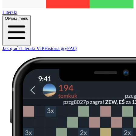
Literaki
Otwórz menu
Jak grać?
Literaki VIP
Historia gry
FAQ